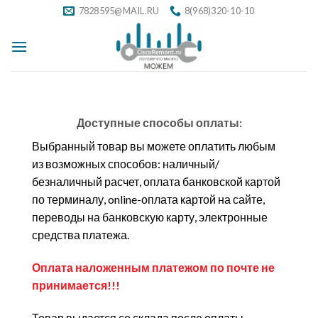
Skip
7828595@MAIL.RU
8(968)320-10-10
to
content
Доступные способы оплаты:
Выбранный товар вы можете оплатить любым
из возможных способов: наличный/
безналичный расчет, оплата банковской картой
по терминалу, online-оплата картой на сайте,
переводы на банковскую карту, электронные
средства платежа.
Оплата наложенным платежом по почте не
принимается!!!
Товар выдается со склада после оплаты,