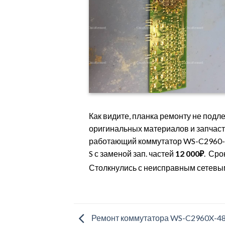
Как видите, планка ремонту не подл
оригинальных материалов и запчаст
работающий коммутатор WS-C2960-
S с заменой зап. частей
12 000
₽
.
Срок
Столкнулись с неисправным сетев
Ремонт коммутатора WS-C2960X-4