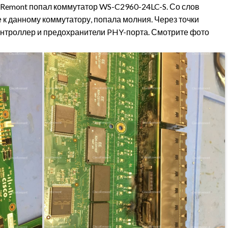
oRemont попал коммутатор WS-C2960-24LC-S. Со слов
е к данному коммутатору, попала молния. Через точки
онтроллер и предохранители PHY-порта. Смотрите фото