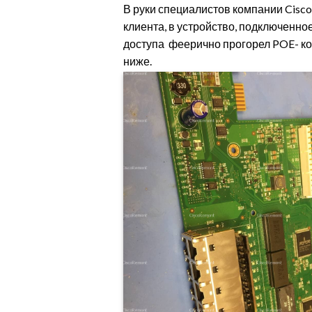
В руки специалистов компании Cisc
клиента, в устройство, подключенно
доступа феерично прогорел POE- к
ниже.