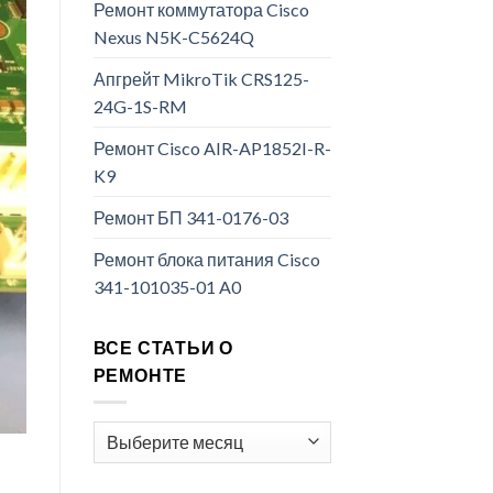
Ремонт коммутатора Cisco
Nexus N5K-C5624Q
Апгрейт MikroTik CRS125-
24G-1S-RM
Ремонт Cisco AIR-AP1852I-R-
K9
Ремонт БП 341-0176-03
Ремонт блока питания Cisco
341-101035-01 A0
ВСЕ СТАТЬИ О
РЕМОНТЕ
Все
статьи
о