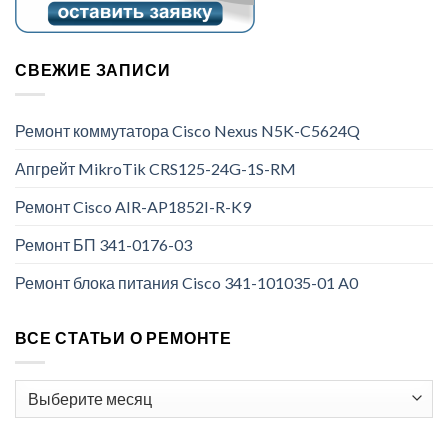
СВЕЖИЕ ЗАПИСИ
Ремонт коммутатора Cisco Nexus N5K-C5624Q
Апгрейт MikroTik CRS125-24G-1S-RM
Ремонт Cisco AIR-AP1852I-R-K9
Ремонт БП 341-0176-03
Ремонт блока питания Cisco 341-101035-01 A0
ВСЕ СТАТЬИ О РЕМОНТЕ
Все
статьи
о