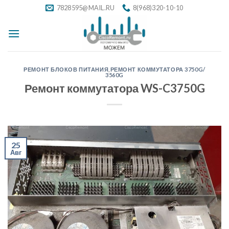
Skip
7828595@MAIL.RU
8(968)320-10-10
to
content
РЕМОНТ БЛОКОВ ПИТАНИЯ
,
РЕМОНТ КОММУТАТОРА 3750G/
3560G
Ремонт коммутатора WS-C3750G
25
Авг